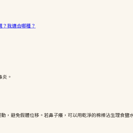
選？我適合哪種？
鼻炎。
運動，避免假體位移。若鼻子癢，可以用乾淨的棉棒沾生理食鹽