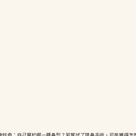
會好奇：自己屬於哪一種鼻型？若嘗試了隆鼻手術，可能獲得怎