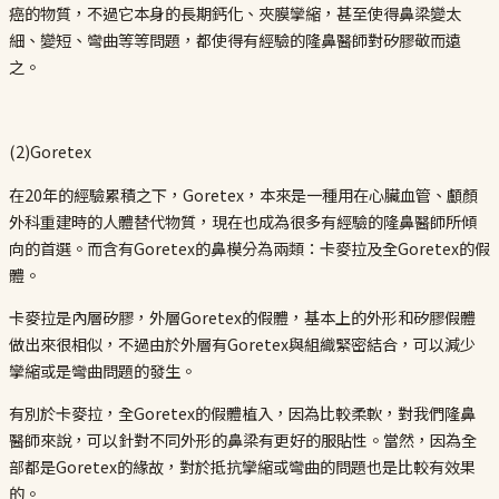
癌的物質，不過它本身的長期鈣化、夾膜攣縮，甚至使得鼻梁變太
細、變短、彎曲等等問題，都使得有經驗的隆鼻醫師對矽膠敬而遠
之。
(2)Goretex
在20年的經驗累積之下，Goretex，本來是一種用在心臟血管、顱顏
外科重建時的人體替代物質，現在也成為很多有經驗的隆鼻醫師所傾
向的首選。而含有Goretex的鼻模分為兩類：卡麥拉及全Goretex的假
體。
卡麥拉是內層矽膠，外層Goretex的假體，基本上的外形和矽膠假體
做出來很相似，不過由於外層有Goretex與組織緊密結合，可以減少
攣縮或是彎曲問題的發生。
有別於卡麥拉，全Goretex的假體植入，因為比較柔軟，對我們隆鼻
醫師來說，可以針對不同外形的鼻梁有更好的服貼性。當然，因為全
部都是Goretex的緣故，對於抵抗攣縮或彎曲的問題也是比較有效果
的。