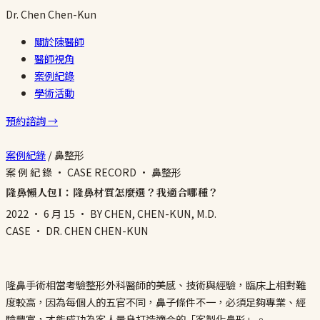
Dr.
Chen
Chen-Kun
關於陳醫師
醫師視角
案例紀錄
學術活動
預約諮詢 →
案例紀錄
/
鼻整形
案 例 紀 錄 · CASE RECORD · 鼻整形
隆鼻懶人包I：隆鼻材質怎麼選？我適合哪種？
2022 · 6 月 15
· BY CHEN, CHEN-KUN, M.D.
CASE · DR. CHEN CHEN-KUN
隆鼻手術相當考驗整形外科醫師的美感、技術與經驗，臨床上相對難
度較高，因為每個人的五官不同，鼻子條件不一，必須足夠專業、經
驗豐富，才能成功為客人量身打造適合的「客製化鼻形」。