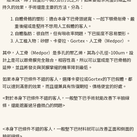
持久的效果，手術還是主要的方法，分為：
自體骨骼的塑形：適合本身下巴骨頭過寬、一起下顎骨削骨、嚴
重後縮或是堅持不想用人工假體的客人。
自體脂肪：很自然，但有吸收率問題，下巴挺度不容易塑形。
人工植入物：矽膠、卡麥拉、Gortex、人工骨（Medpor）。
其中，人工骨（Medpor）是多孔的聚乙烯，其為小孔徑~100um，設
計上是可以跟骨膜完全融合，相容性高，所以可以當成是下巴骨骼的
延伸，並且將發炎與莢膜攣縮的機率降到最低。
如果本身下巴條件不錯的客人，選擇卡麥拉或Gortex的下巴假體，都
可以達到滿意的效果，而且還兼具有恢復期短、價格便宜的好處。
<對於本身下巴條件不錯的客人，一般墊下巴手術就能改善下半臉線
條，還能遮蓋過牙齒微凸的問題>
<本身下巴條件不錯的客人，一般墊下巴材料就可以改善正面和側面的
臉部線條>