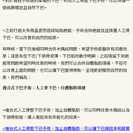
<對於曾經手術過的攣縮的下巴，利用人工骨墊下巴手術，可以恢復一
個長期穩定且自然下巴>
<之前打過太多微晶瓷而造成粘黏疤痕，手術去除疤痕並且換置人工骨
下巴，可以改善到自然的結果>
有時候，當下巴後縮同時合併木偶紋問題，希望手術能醫併有回春效
果；或是有些下巴/下頜骨很薄、下巴肌肉動作明顯、之前殘留下來疤
痕等問題希望同時改善的時候，我們可以合併自體脂肪填補，不但可
以改善上面的問題，也可以讓下巴變得柔軟，呈現更舒服而自然的效
果。我們稱為：
複合式下巴手術：人工骨下巴＋自體脂肪填補
<複合式人工骨墊下巴手術，加上自體脂肪，可以同時改善木偶紋以及
下頷骨銜接，讓人看起來有年輕化的效果>
<複合式人工骨墊下巴手術，加上自體脂肪，可以讓下巴摸起來和感覺