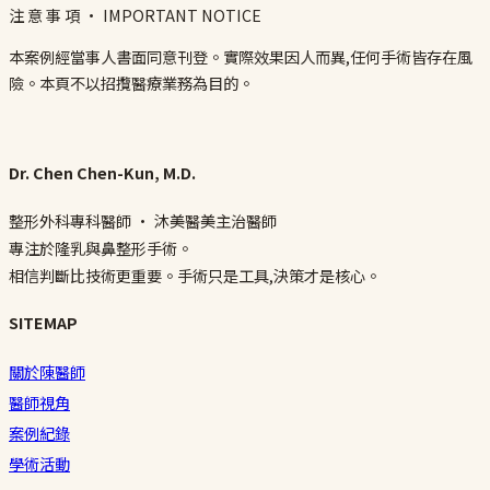
注 意 事 項 · IMPORTANT NOTICE
本案例經當事人書面同意刊登。實際效果因人而異,任何手術皆存在風
險。本頁不以招攬醫療業務為目的。
Dr. Chen Chen-Kun, M.D.
整形外科專科醫師 · 沐美醫美主治醫師
專注於隆乳與鼻整形手術。
相信判斷比技術更重要。手術只是工具,決策才是核心。
SITEMAP
關於陳醫師
醫師視角
案例紀錄
學術活動