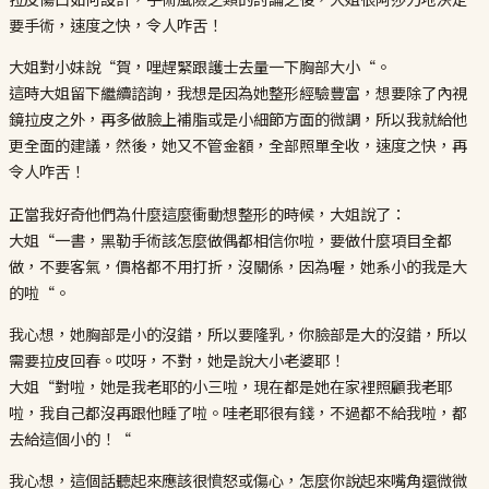
要手術，速度之快，令人咋舌！
大姐對小妹說“賀，哩趕緊跟護士去量一下胸部大小“。
這時大姐留下繼續諮詢，我想是因為她整形經驗豐富，想要除了內視
鏡拉皮之外，再多做臉上補脂或是小細節方面的微調，所以我就給他
更全面的建議，然後，她又不管金額，全部照單全收，速度之快，再
令人咋舌！
正當我好奇他們為什麼這麼衝動想整形的時候，大姐說了：
大姐“一書，黑勒手術該怎麼做偶都相信你啦，要做什麼項目全都
做，不要客氣，價格都不用打折，沒關係，因為喔，她系小的我是大
的啦“。
我心想，她胸部是小的沒錯，所以要隆乳，你臉部是大的沒錯，所以
需要拉皮回春。哎呀，不對，她是說大小老婆耶！
大姐“對啦，她是我老耶的小三啦，現在都是她在家裡照顧我老耶
啦，我自己都沒再跟他睡了啦。哇老耶很有錢，不過都不給我啦，都
去給這個小的！“
我心想，這個話聽起來應該很憤怒或傷心，怎麼你說起來嘴角還微微