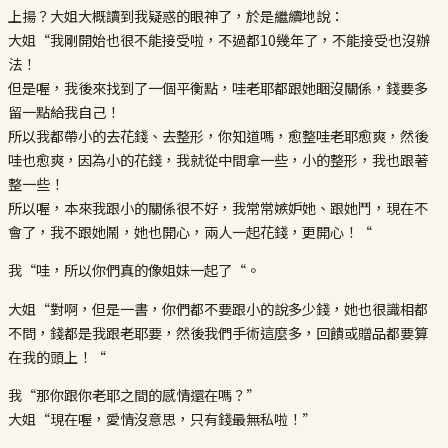
上揚？大姐大概讀到我疑惑的眼神了，於是繼續地說：
大姐“我剛開始也很不能接受啦，不過都10幾年了，不能接受也沒辦
法！
但是喔，我後來找到了一個平衡點，哇老耶都跟她睏沒關係，錢要多
留一點給我自己！
所以我都帶小的去花錢、去整形，你知道嗎，愈整哇老耶愈爽，然後
哇也愈爽，因為小的花錢，我就從中間拿一些，小的整形，我也跟著
整一些！
所以喔，本來我跟小的關係很不好，我常常嫉妒她、跟她鬥，現在不
會了，我不跟她鬧，她也開心，兩人一起花錢，更開心！“
我“哇，所以你們真的像姐妹一起了“。
大姐“對啊，但是一書，你們都不要跟小的說多少錢，她也很識相都
不問，錢都是我跟老耶要，然後我們手術這麼多，回饋或贈品都要算
在我的頭上！“
我“那你跟你老耶之間的感情還在嗎？”
大姐“現在喔，愛情沒意思，只有錢最無私啦！”