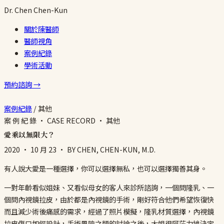
Dr.
Chen
Chen-Kun
關於陳醫師
醫師視角
案例紀錄
學術活動
預約諮詢 →
案例紀錄
/
其他
案 例 紀 錄 · CASE RECORD · 其他
愛乘以無限大？
2020 · 10 月 23
· BY CHEN, CHEN-KUN, M.D.
有人說大愛是一種選擇，你可以選擇無私，也可以選擇獨善其身。
一對年齡看似姐妹、又看似母女的客人來診所諮詢，一個問隆乳、一
個問內視鏡拉皮，由於都是內視鏡的手術，剛好符合他們希望恢復快
而且減少術後痛感的需求，經過了照片模擬，隆乳材質選擇，內視鏡
拉皮傷口如何設計，手術風險之類的討論之後，大姐很阿莎力地決定