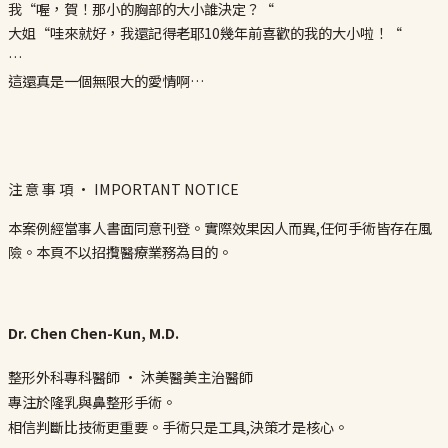
我“喔，賀！那小的胸部的大小誰決定？“
大姐“哇來就好，我還記得老耶10幾年前喜歡的我的大小啦！“
…
這還真是一個無限大的愛情啊…
注 意 事 項 · IMPORTANT NOTICE
本案例經當事人書面同意刊登。實際效果因人而異,任何手術皆存在風
險。本頁不以招攬醫療業務為目的。
Dr. Chen Chen-Kun, M.D.
整形外科專科醫師 · 沐美醫美主治醫師
專注於隆乳與鼻整形手術。
相信判斷比技術更重要。手術只是工具,決策才是核心。