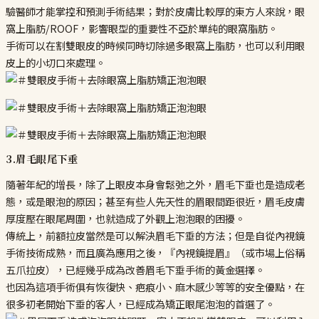
驗醫師才能掌控和預測手術結果；對於皮膚比較厚的東方人來說，眼
窩上脂肪/ROOF，影響眼型的重要性不亞於單純的眼窩脂肪。
手術可以在割雙眼皮的時候同時切除過多眼窩上脂肪，也可以利用眼
皮上的小切口來處理。
3.眉毛眼尾下垂
隨著年紀的增長，除了上眼皮本身會鬆弛之外，眉毛下垂也是造成老
態，或是眼泡的原因；甚至有些人先天性的眉眼間距很近，眉毛皮膚
厚度壓在眼尾周圍，也就造成了外觀上泡泡眼的困擾。
傳統上，前額拉皮當然是可以解決眉毛下垂的方法；但是自從內視鏡
手術技術成熟，而且廣為應用之後，『內視鏡提眉』（或市場上俗稱
五爪拉皮），已經幾乎成為改善眉毛下垂手術的黃金選擇。
也因為這項手術俱有恢復快、疤痕小、麻木感少等等的安全優點，在
很多初老開始下垂的客人，已經成為矯正眼尾泡泡的首選了。