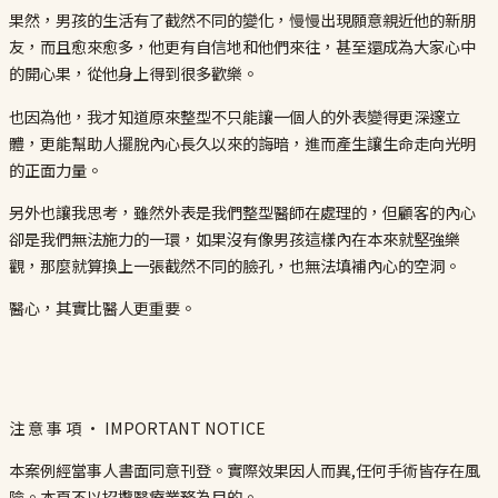
果然，男孩的生活有了截然不同的變化，慢慢出現願意親近他的新朋
友，而且愈來愈多，他更有自信地和他們來往，甚至還成為大家心中
的開心果，從他身上得到很多歡樂。
也因為他，我才知道原來整型不只能讓一個人的外表變得更深邃立
體，更能幫助人擺脫內心長久以來的誨暗，進而產生讓生命走向光明
的正面力量。
另外也讓我思考，雖然外表是我們整型醫師在處理的，但顧客的內心
卻是我們無法施力的一環，如果沒有像男孩這樣內在本來就堅強樂
觀，那麼就算換上一張截然不同的臉孔，也無法填補內心的空洞。
醫心，其實比醫人更重要。
注 意 事 項 · IMPORTANT NOTICE
本案例經當事人書面同意刊登。實際效果因人而異,任何手術皆存在風
險。本頁不以招攬醫療業務為目的。