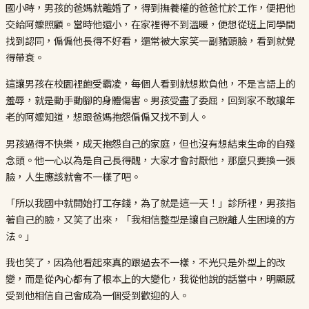
國小時，男孩的爸媽就離婚了，得到撫養權的爸爸忙於工作，便把他
交給阿嬤照顧。當時他還小，在家裡得不到溫暖，便想從班上同學間
找到認同，偏偏他長得不好看，還常被大家笑一副豬頭臉，看到就覺
得帶衰。
這讓男孩在校園裡飽受霸凌，每個人看到就想欺負他，不是言語上的
羞辱，就是動手動腳的身體傷害。男孩受盡了委屈，回到家不敢讓年
老的阿嬤知道，想跟爸媽抱怨偏偏又找不到人。
男孩過得不快樂，成天抱怨自己的家庭，但也沒有想結束生命的自殘
念頭。他一心以為是自己長得醜，大家才會討厭他，那麼只要換一張
臉，人生應該就會不一樣了吧。
「所以我國中就開始打工存錢，為了就是這一天！」診所裡，男孩指
著自己的臉，又笑了出來，「我相信整型是讓自己脫離人生困境的方
法。」
我也笑了，因為他看起來真的跟過去不一樣，不光只是外型上的改
變，而是從內心都有了根本上的大變化，我從他說的話當中，明顯感
受到他相信自己會成為一個受到歡迎的人。