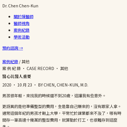
Dr.
Chen
Chen-Kun
關於陳醫師
醫師視角
案例紀錄
學術活動
預約諮詢 →
案例紀錄
/
其他
案 例 紀 錄 · CASE RECORD · 其他
醫心比醫人重要
2020 · 10 月 23
· BY CHEN, CHEN-KUN, M.D.
男孩很年輕，來找我的時候還不到20歲，這讓我有些意外。
更訝異的是他準備整型的費用，全是靠自己賺來的，沒有跟家人拿。
通常這個年紀的男孩才剛上大學，平常忙於課業都來不及了，哪有時
間存一筆高達十幾萬的整型費用，就算勤於打工，也很難存到這麼
多。