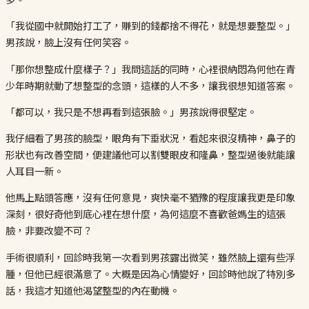
「我從國中就開始打工了，賺到的錢都捨不得花，就是想要整型。」
男孩說，臉上沒有任何笑容。
「那你想整成什麼樣子？」我問這話的同時，心裡很納悶為何他在青
少年時期就動了想整型的念頭，這樣的人不多，讓我很想知道答案。
「都可以，我只是不想再看到這張臉。」男孩說得很堅定。
我仔細看了男孩的臉型，眼角有下垂狀況，看起來很沒精神，鼻子的
形狀也有改善空間，便建議他可以割雙眼皮和隆鼻，整型過後就能讓
人耳目一新。
他馬上點頭答應，沒有任何意見，爽快毫不猶豫的程度讓我更是印象
深刻，很好奇他到底心裡在想什麼，為何這麼不喜歡爸媽生的這張
臉，非要改變不可？
手術很順利，回診時我第一次看到男孩露出微笑，雖然臉上還有些浮
腫，但他已經很滿意了。大概是因為心情變好，回診時他說了特別多
話，我這才知道他渴望整型的內在動機。