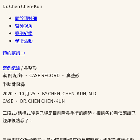
Dr.
Chen
Chen-Kun
關於陳醫師
醫師視角
案例紀錄
學術活動
預約諮詢 →
案例紀錄
/
鼻整形
案 例 紀 錄 · CASE RECORD · 鼻整形
半肋骨隆鼻
2020 · 10 月 25
· BY CHEN, CHEN-KUN, M.D.
CASE · DR. CHEN CHEN-KUN
三段式/結構式隆鼻已經是目前隆鼻手術的趨勢，相信各位看倌應該已
經都很熟悉了：
鼻頭用耳朵軟骨塑形，鼻中隔用肋骨來延長或架高，也就是結構式隆