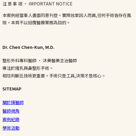
注 意 事 項 · IMPORTANT NOTICE
本案例經當事人書面同意刊登。實際效果因人而異,任何手術皆存在風
險。本頁不以招攬醫療業務為目的。
Dr. Chen Chen-Kun, M.D.
整形外科專科醫師 · 沐美醫美主治醫師
專注於隆乳與鼻整形手術。
相信判斷比技術更重要。手術只是工具,決策才是核心。
SITEMAP
關於陳醫師
醫師視角
案例紀錄
學術活動