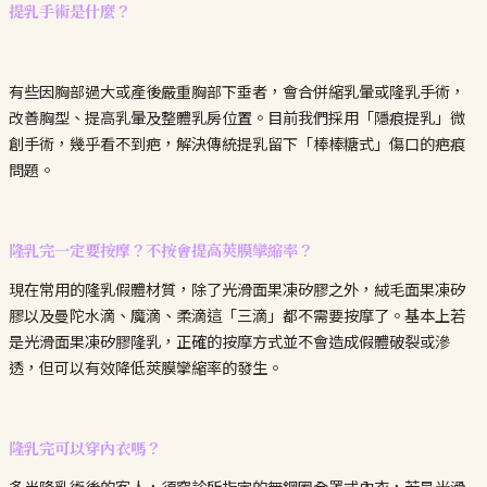
提乳手術是什麼？
有些因胸部過大或產後嚴重胸部下垂者，會合併縮乳暈或隆乳手術，
改善胸型、提高乳暈及整體乳房位置。目前我們採用「隱痕提乳」微
創手術，幾乎看不到疤，解決傳統提乳留下「棒棒糖式」傷口的疤痕
問題。
隆乳完一定要按摩？不按會提高莢膜攣縮率？
現在常用的隆乳假體材質，除了光滑面果凍矽膠之外，絨毛面果凍矽
膠以及曼陀水滴、魔滴、柔滴這「三滴」都不需要按摩了。基本上若
是光滑面果凍矽膠隆乳，正確的按摩方式並不會造成假體破裂或滲
透，但可以有效降低莢膜攣縮率的發生。
隆乳完可以穿內衣嗎？
多半隆乳術後的客人，須穿診所指定的無鋼圈全罩式內衣，若是光滑