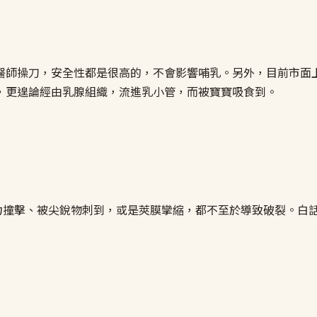
師操刀，安全性都是很高的，不會影響哺乳。另外，目前市面上常
，更遑論經由乳腺組織，流進乳小管，而被寶寶吸食到。
大力撞擊、被尖銳物刺到，或是莢膜攣縮，都不至於導致破裂。白