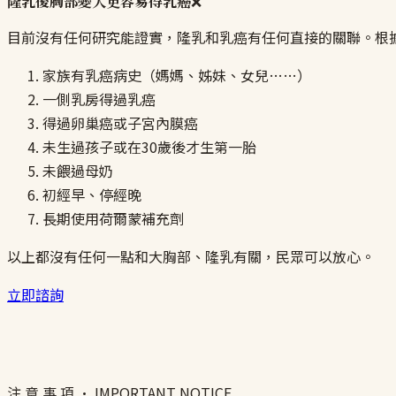
隆乳後胸部變大更容易得乳癌
❌
目前沒有任何研究能證實，隆乳和乳癌有任何直接的關聯。根
家族有乳癌病史（媽媽、姊妹、女兒……）
一側乳房得過乳癌
得過卵巢癌或子宮內膜癌
未生過孩子或在30歲後才生第一胎
未餵過母奶
初經早、停經晚
長期使用荷爾蒙補充劑
以上都沒有任何一點和大胸部、隆乳有關，民眾可以放心。
立即諮詢
注 意 事 項 · IMPORTANT NOTICE