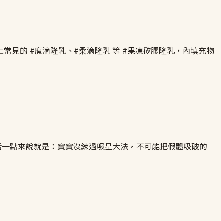
見的 #魔滴隆乳、#柔滴隆乳 等 #果凍矽膠隆乳，內填充物
話一點來說就是：寶寶沒練過吸星大法，不可能把假體吸破的