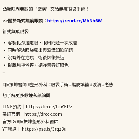
凸顯眼周老態的〝袋溝〞交給無痕眼袋手術！
>>關於新式無痕眼袋：
https://reurl.cc/MbNb6W
新式無痕眼袋
▪ 客製化深邃電眼，眼周問題一次改善
▪ 同時解決眼袋膨出與淚溝凹陷問題
▪ 沒有外在疤痕，術後恢復快速
▪ 擺脫無神倦容，還妳青春好眼色
–
#陳振坤醫師 #整形外科 #眼袋手術 #脂肪填補 #淚溝 #老態
想了解更多歡迎私訊詢問
LINE預約｜https://lin.ee/ltuYEPz
醫師官網｜https://drcck.com
官方IG #陳振坤整形外科醫師
YT頻道｜ https://pse.is/3rqz3u