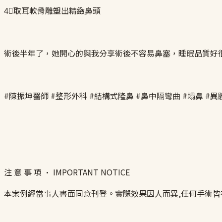
4⃣取耳軟骨雕塑出精緻鼻頭
術後半年了，她開心的與我分享術後不容易鼻塞，睡眠品質好
#陳振坤醫師 #整形外科 #結構式隆鼻 #鼻中隔彎曲 #塌鼻 #異體肋
注 意 事 項 · IMPORTANT NOTICE
本案例經當事人書面同意刊登。實際效果因人而異,任何手術