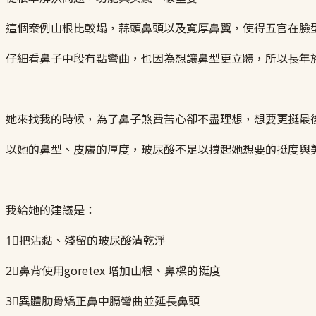
這個案例山根比較塌，蒜頭鼻頭以及寬厚鼻翼，使得五官在臉
仔細看鼻子中段有點彎曲，也因為想讓鼻型更立體，所以長年
她來找我的時候，為了鼻子煞費苦心卻不盡理想，想要更挺最
以她的鼻型、皮膚的厚度，玻尿酸不足以撐起她想要的挺度與
我給她的建議是：
1⃣把沾黏、殘留的玻尿酸清乾淨
2⃣鼻背使用goretex 增加山根、鼻樑的挺度
3⃣異體肋骨矯正鼻中膈彎曲並延長鼻頭