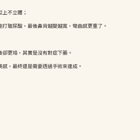
型上不立體；
施打玻尿酸，最後鼻背越變越寬，彎曲感更重了。
後卻更塌，其實是沒有對症下藥。
美感，最終還是需要透過手術來達成。