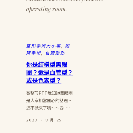
operating room.
整形手術大小事
, 
眼
睛手術
, 
自體脂肪
你是結構型黑眼
圈？還是血管型？
或是色素型？
微整形PTT我知道黑眼圈
是大家相當關心的話題。
這不就來了嗎～～😆 …
2023 · 8 月 25