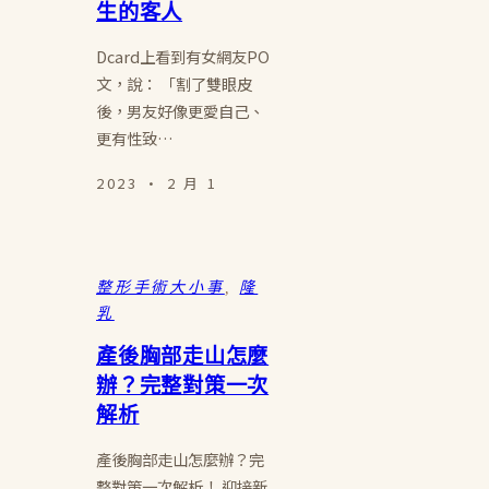
生的客人
Dcard上看到有女網友PO
文，說： 「割了雙眼皮
後，男友好像更愛自己、
更有性致…
2023 · 2 月 1
整形手術大小事
, 
隆
乳
產後胸部走山怎麼
辦？完整對策一次
解析
產後胸部走山怎麼辦？完
整對策一次解析！ 迎接新