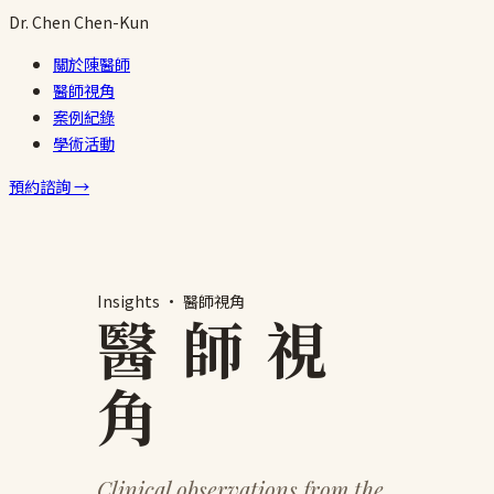
跳
Dr.
Chen
Chen-Kun
至
關於陳醫師
主
醫師視角
要
案例紀錄
內
學術活動
容
預約諮詢 →
Insights · 醫師視角
醫 師 視
角
Clinical observations from the