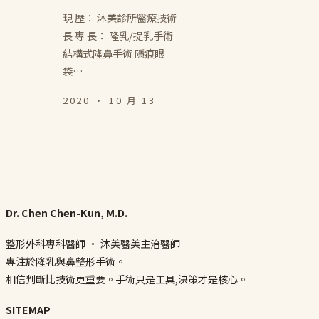
現 歷： 沐美診所醫療技術
長 專 長： 隆乳/提乳手術
結構式隆鼻手術 隱痕眼
袋…
2020 · 10 月 13
Dr. Chen Chen-Kun, M.D.
整形外科專科醫師 · 沐美醫美主治醫師
專注於隆乳與鼻整形手術。
相信判斷比技術更重要。手術只是工具,決策才是核心。
SITEMAP