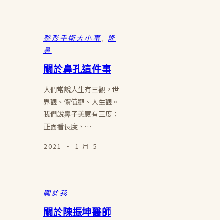
整形手術大小事
, 
隆
鼻
關於鼻孔這件事
人們常說人生有三觀，世
界觀、價值觀、人生觀。
我們說鼻子美感有三度：
正面看長度、…
2021 · 1 月 5
關於我
關於陳振坤醫師