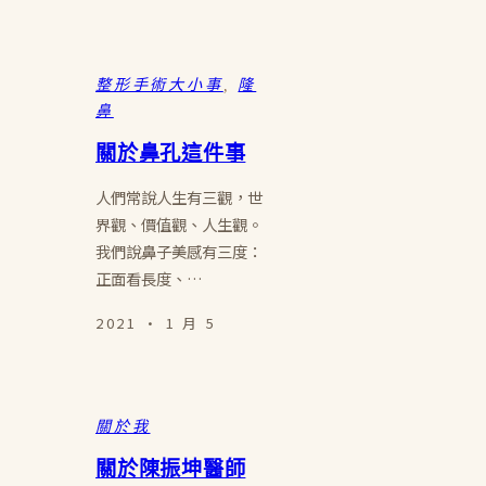
整形手術大小事
, 
隆
鼻
關於鼻孔這件事
人們常說人生有三觀，世
界觀、價值觀、人生觀。
我們說鼻子美感有三度：
正面看長度、…
2021 · 1 月 5
關於我
關於陳振坤醫師