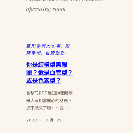
operating room.
整形手術大小事
, 
眼
睛手術
, 
自體脂肪
你是結構型黑眼
圈？還是血管型？
或是色素型？
微整形PTT我知道黑眼圈
是大家相當關心的話題。
這不就來了嗎～～😆 …
2023 · 8 月 25