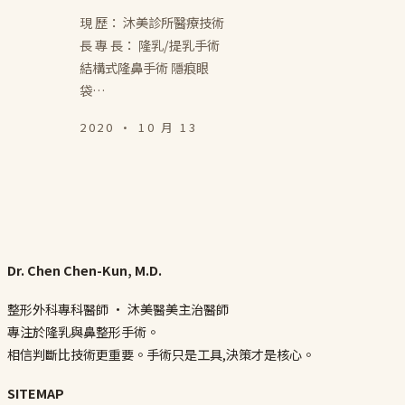
現 歷： 沐美診所醫療技術
長 專 長： 隆乳/提乳手術
結構式隆鼻手術 隱痕眼
袋…
2020 · 10 月 13
Dr. Chen Chen-Kun, M.D.
整形外科專科醫師 · 沐美醫美主治醫師
專注於隆乳與鼻整形手術。
相信判斷比技術更重要。手術只是工具,決策才是核心。
SITEMAP