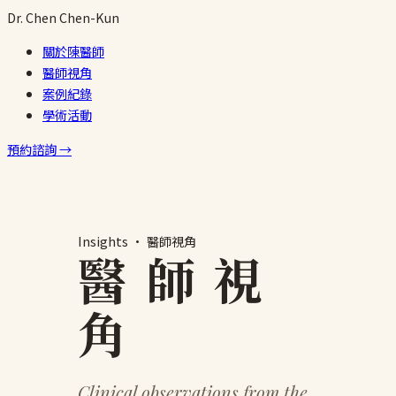
跳
Dr.
Chen
Chen-Kun
至
關於陳醫師
主
醫師視角
要
案例紀錄
內
學術活動
容
預約諮詢 →
Insights · 醫師視角
醫 師 視
角
Clinical observations from the