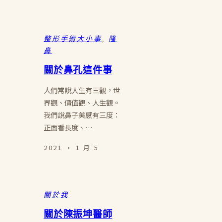
整形手術大小事
, 
隆
鼻
關於鼻孔這件事
人們常說人生有三觀，世
界觀、價值觀、人生觀。
我們說鼻子美感有三度：
正面看長度、…
2021 · 1 月 5
關於我
關於陳振坤醫師