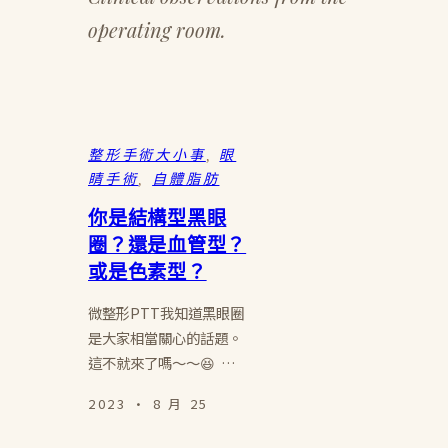
operating room.
整形手術大小事
, 
眼
睛手術
, 
自體脂肪
你是結構型黑眼
圈？還是血管型？
或是色素型？
微整形PTT我知道黑眼圈
是大家相當關心的話題。
這不就來了嗎～～😆 …
2023 · 8 月 25