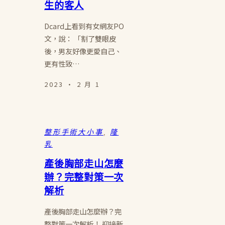
生的客人
Dcard上看到有女網友PO
文，說： 「割了雙眼皮
後，男友好像更愛自己、
更有性致…
2023 · 2 月 1
整形手術大小事
, 
隆
乳
產後胸部走山怎麼
辦？完整對策一次
解析
產後胸部走山怎麼辦？完
整對策一次解析！ 迎接新