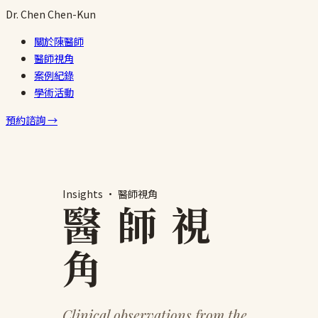
跳
Dr.
Chen
Chen-Kun
至
關於陳醫師
主
醫師視角
要
案例紀錄
內
學術活動
容
預約諮詢 →
Insights · 醫師視角
醫 師 視
角
Clinical observations from the