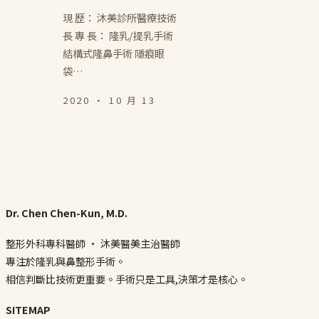
現 歷： 沐美診所醫療技術
長 專 長： 隆乳/提乳手術
結構式隆鼻手術 隱痕眼
袋…
2020 · 10 月 13
Dr. Chen Chen-Kun, M.D.
整形外科專科醫師 · 沐美醫美主治醫師
專注於隆乳與鼻整形手術。
相信判斷比技術更重要。手術只是工具,決策才是核心。
SITEMAP