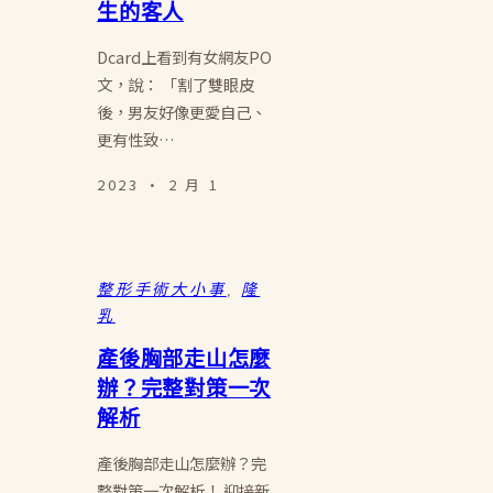
生的客人
Dcard上看到有女網友PO
文，說： 「割了雙眼皮
後，男友好像更愛自己、
更有性致…
2023 · 2 月 1
整形手術大小事
, 
隆
乳
產後胸部走山怎麼
辦？完整對策一次
解析
產後胸部走山怎麼辦？完
整對策一次解析！ 迎接新