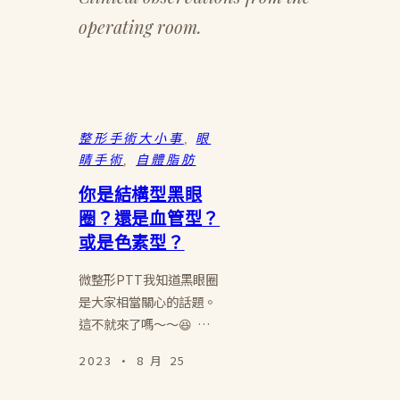
operating room.
整形手術大小事
, 
眼
睛手術
, 
自體脂肪
你是結構型黑眼
圈？還是血管型？
或是色素型？
微整形PTT我知道黑眼圈
是大家相當關心的話題。
這不就來了嗎～～😆 …
2023 · 8 月 25