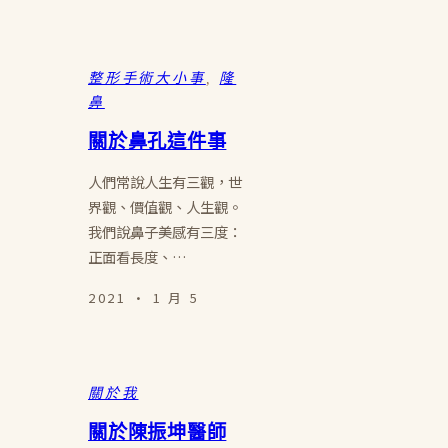
整形手術大小事
, 
隆
鼻
關於鼻孔這件事
人們常說人生有三觀，世
界觀、價值觀、人生觀。
我們說鼻子美感有三度：
正面看長度、…
2021 · 1 月 5
關於我
關於陳振坤醫師