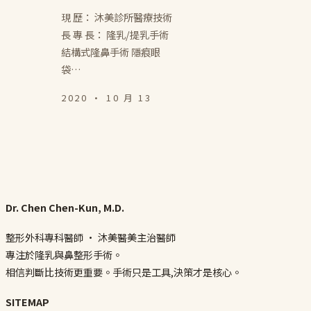
現 歷： 沐美診所醫療技術
長 專 長： 隆乳/提乳手術
結構式隆鼻手術 隱痕眼
袋…
2020 · 10 月 13
Dr. Chen Chen-Kun, M.D.
整形外科專科醫師 · 沐美醫美主治醫師
專注於隆乳與鼻整形手術。
相信判斷比技術更重要。手術只是工具,決策才是核心。
SITEMAP