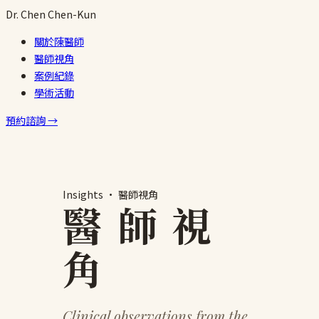
跳
Dr.
Chen
Chen-Kun
至
關於陳醫師
主
醫師視角
要
案例紀錄
內
學術活動
容
預約諮詢 →
Insights · 醫師視角
醫 師 視
角
Clinical observations from the