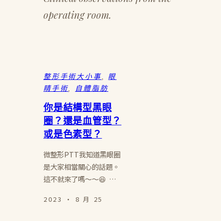
operating room.
整形手術大小事
, 
眼
睛手術
, 
自體脂肪
你是結構型黑眼
圈？還是血管型？
或是色素型？
微整形PTT我知道黑眼圈
是大家相當關心的話題。
這不就來了嗎～～😆 …
2023 · 8 月 25