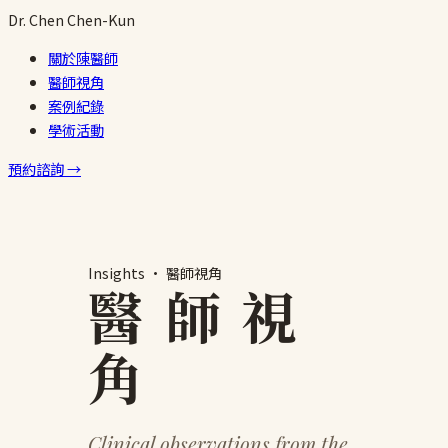
跳
Dr.
Chen
Chen-Kun
至
關於陳醫師
主
醫師視角
要
案例紀錄
內
學術活動
容
預約諮詢 →
Insights · 醫師視角
醫 師 視
角
Clinical observations from the