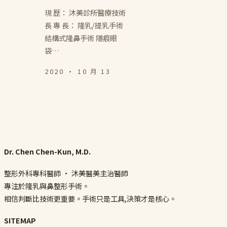
現 歷： 沐美診所醫療技術
長 專 長： 隆乳/提乳手術
結構式隆鼻手術 隱痕眼
袋…
2020 · 10 月 13
Dr. Chen Chen-Kun, M.D.
整形外科專科醫師 · 沐美醫美主治醫師
專注於隆乳與鼻整形手術。
相信判斷比技術更重要。手術只是工具,決策才是核心。
SITEMAP