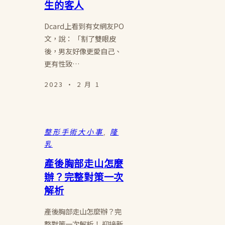
生的客人
Dcard上看到有女網友PO
文，說： 「割了雙眼皮
後，男友好像更愛自己、
更有性致…
2023 · 2 月 1
整形手術大小事
, 
隆
乳
產後胸部走山怎麼
辦？完整對策一次
解析
產後胸部走山怎麼辦？完
整對策一次解析！ 迎接新