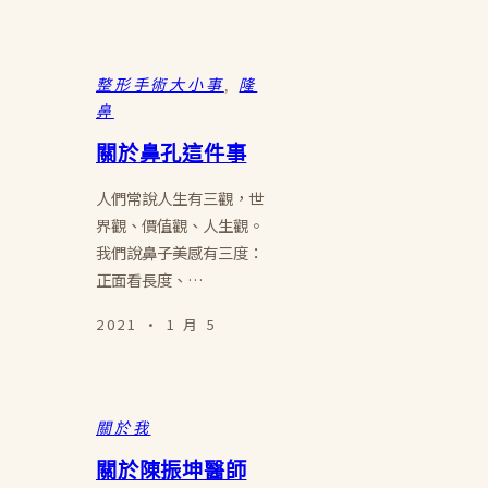
整形手術大小事
, 
隆
鼻
關於鼻孔這件事
人們常說人生有三觀，世
界觀、價值觀、人生觀。
我們說鼻子美感有三度：
正面看長度、…
2021 · 1 月 5
關於我
關於陳振坤醫師