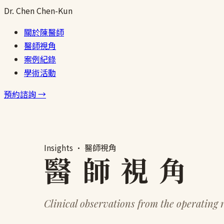
跳
Dr.
Chen
Chen-Kun
至
關於陳醫師
主
醫師視角
要
案例紀錄
內
學術活動
容
預約諮詢 →
Insights · 醫師視角
醫 師 視 角
Clinical observations from the operating 