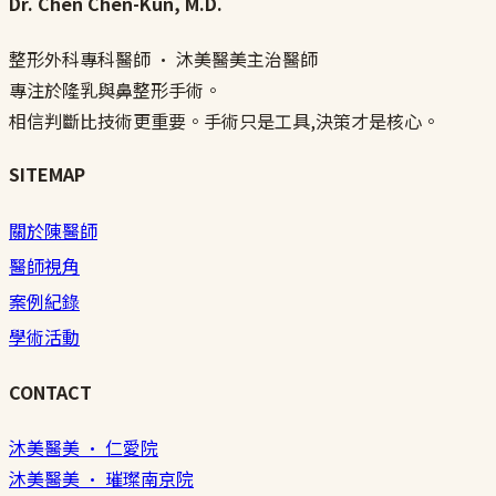
Dr. Chen Chen-Kun, M.D.
整形外科專科醫師 · 沐美醫美主治醫師
專注於隆乳與鼻整形手術。
相信判斷比技術更重要。手術只是工具,決策才是核心。
SITEMAP
關於陳醫師
醫師視角
案例紀錄
學術活動
CONTACT
沐美醫美 · 仁愛院
沐美醫美 · 璀璨南京院