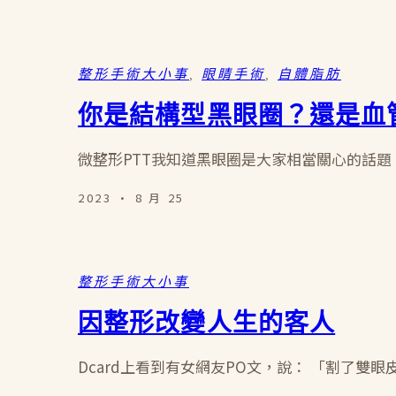
整形手術大小事
, 
眼睛手術
, 
自體脂肪
你是結構型黑眼圈？還是血
微整形PTT我知道黑眼圈是大家相當關心的話題。
2023 · 8 月 25
整形手術大小事
因整形改變人生的客人
Dcard上看到有女網友PO文，說： 「割了雙