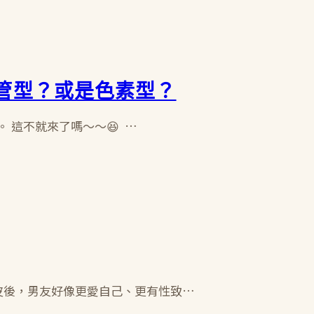
管型？或是色素型？
 這不就來了嗎～～😆 …
眼皮後，男友好像更愛自己、更有性致…