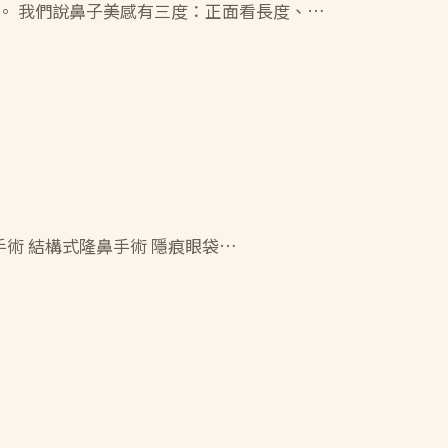
。 我們說鼻子美感有三度：正面看長度、…
乳手術 結構式隆鼻手術 隱痕眼袋…