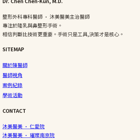
Dr. Chen Chen-Kun, M.D.
整形外科專科醫師 · 沐美醫美主治醫師
專注於隆乳與鼻整形手術。
相信判斷比技術更重要。手術只是工具,決策才是核心。
SITEMAP
關於陳醫師
醫師視角
案例紀錄
學術活動
CONTACT
沐美醫美 · 仁愛院
沐美醫美 · 璀璨南京院