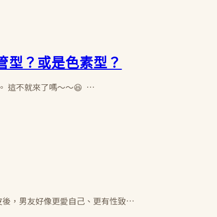
管型？或是色素型？
 這不就來了嗎～～😆 …
眼皮後，男友好像更愛自己、更有性致…