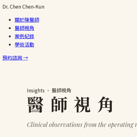
跳
Dr.
Chen
Chen-Kun
至
關於陳醫師
主
醫師視角
要
案例紀錄
內
學術活動
容
預約諮詢 →
Insights · 醫師視角
醫 師 視 角
Clinical observations from the operating 