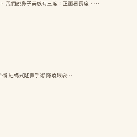
。 我們說鼻子美感有三度：正面看長度、…
乳手術 結構式隆鼻手術 隱痕眼袋…