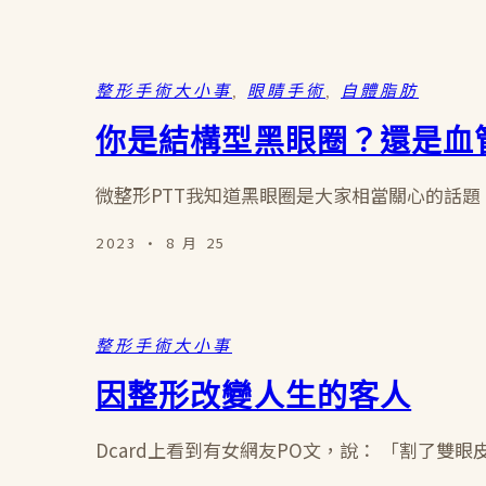
整形手術大小事
, 
眼睛手術
, 
自體脂肪
你是結構型黑眼圈？還是血
微整形PTT我知道黑眼圈是大家相當關心的話題。
2023 · 8 月 25
整形手術大小事
因整形改變人生的客人
Dcard上看到有女網友PO文，說： 「割了雙