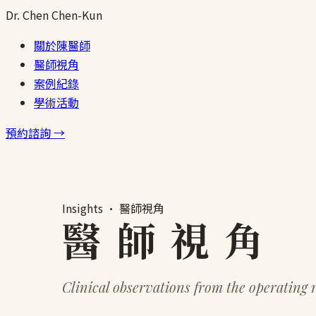
跳
Dr.
Chen
Chen-Kun
至
關於陳醫師
主
醫師視角
要
案例紀錄
內
學術活動
容
預約諮詢 →
Insights · 醫師視角
醫 師 視 角
Clinical observations from the operating 