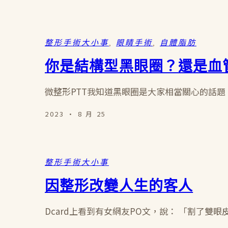
整形手術大小事
, 
眼睛手術
, 
自體脂肪
你是結構型黑眼圈？還是血
微整形PTT我知道黑眼圈是大家相當關心的話題。
2023 · 8 月 25
整形手術大小事
因整形改變人生的客人
Dcard上看到有女網友PO文，說： 「割了雙