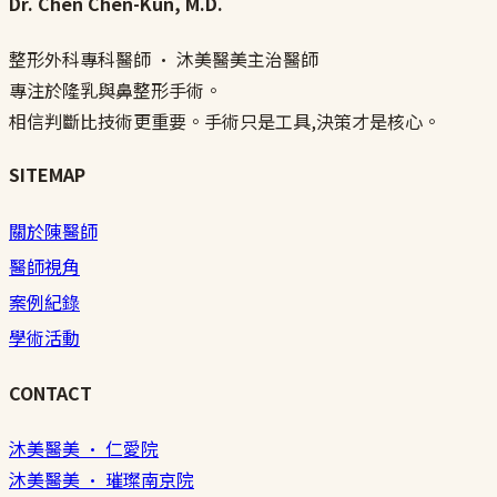
Dr. Chen Chen-Kun, M.D.
整形外科專科醫師 · 沐美醫美主治醫師
專注於隆乳與鼻整形手術。
相信判斷比技術更重要。手術只是工具,決策才是核心。
SITEMAP
關於陳醫師
醫師視角
案例紀錄
學術活動
CONTACT
沐美醫美 · 仁愛院
沐美醫美 · 璀璨南京院