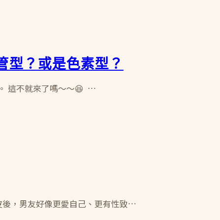
管型？或是色素型？
 這不就來了嗎～～😆 …
眼皮後，男友好像更愛自己、更有性致…