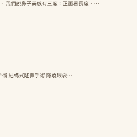
。 我們說鼻子美感有三度：正面看長度、…
乳手術 結構式隆鼻手術 隱痕眼袋…