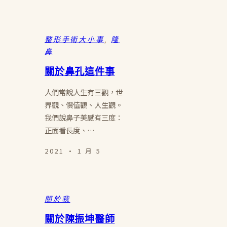
整形手術大小事
, 
隆
鼻
關於鼻孔這件事
人們常說人生有三觀，世
界觀、價值觀、人生觀。
我們說鼻子美感有三度：
正面看長度、…
2021 · 1 月 5
關於我
關於陳振坤醫師