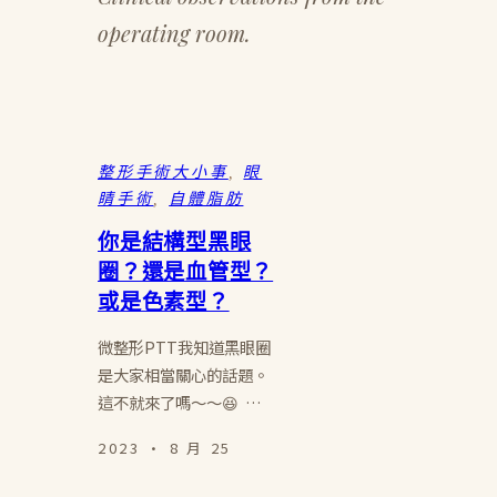
operating room.
整形手術大小事
, 
眼
睛手術
, 
自體脂肪
你是結構型黑眼
圈？還是血管型？
或是色素型？
微整形PTT我知道黑眼圈
是大家相當關心的話題。
這不就來了嗎～～😆 …
2023 · 8 月 25