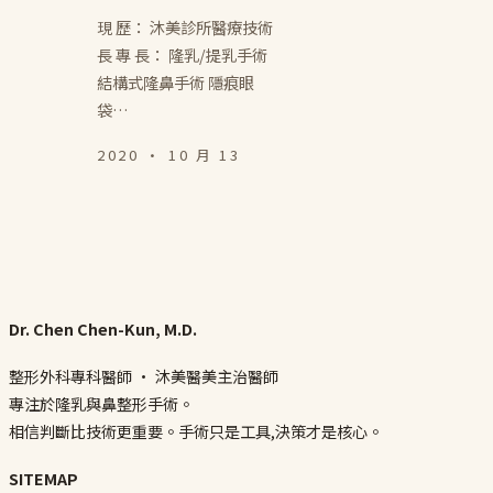
現 歷： 沐美診所醫療技術
長 專 長： 隆乳/提乳手術
結構式隆鼻手術 隱痕眼
袋…
2020 · 10 月 13
Dr. Chen Chen-Kun, M.D.
整形外科專科醫師 · 沐美醫美主治醫師
專注於隆乳與鼻整形手術。
相信判斷比技術更重要。手術只是工具,決策才是核心。
SITEMAP