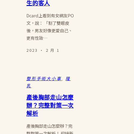
生的客人
Dcard上看到有女網友PO
文，說： 「割了雙眼皮
後，男友好像更愛自己、
更有性致…
2023 · 2 月 1
整形手術大小事
, 
隆
乳
產後胸部走山怎麼
辦？完整對策一次
解析
產後胸部走山怎麼辦？完
整對策一次解析！ 迎接新