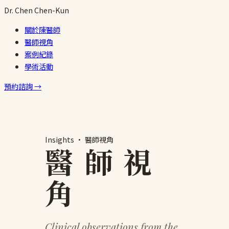
跳
Dr.
Chen
Chen-Kun
至
關於陳醫師
主
醫師視角
要
案例紀錄
內
學術活動
容
預約諮詢 →
Insights · 醫師視角
醫 師 視
角
Clinical observations from the