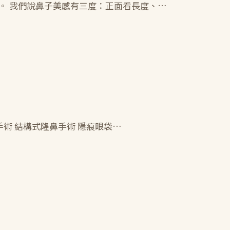
。 我們說鼻子美感有三度：正面看長度、…
乳手術 結構式隆鼻手術 隱痕眼袋…