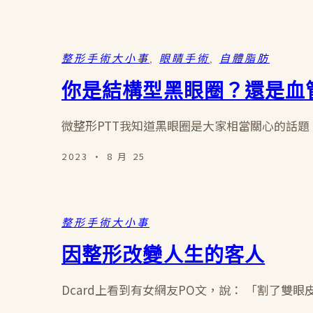
整形手術大小事
, 
眼睛手術
, 
自體脂肪
你是結構型黑眼圈？還是血
微整形PTT我知道黑眼圈是大家相當關心的話題。
2023 · 8 月 25
整形手術大小事
因整形改變人生的客人
Dcard上看到有女網友PO文，說： 「割了雙