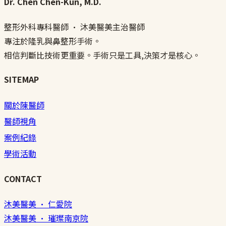
Dr. Chen Chen-Kun, M.D.
整形外科專科醫師 · 沐美醫美主治醫師
專注於隆乳與鼻整形手術。
相信判斷比技術更重要。手術只是工具,決策才是核心。
SITEMAP
關於陳醫師
醫師視角
案例紀錄
學術活動
CONTACT
沐美醫美 · 仁愛院
沐美醫美 · 璀璨南京院