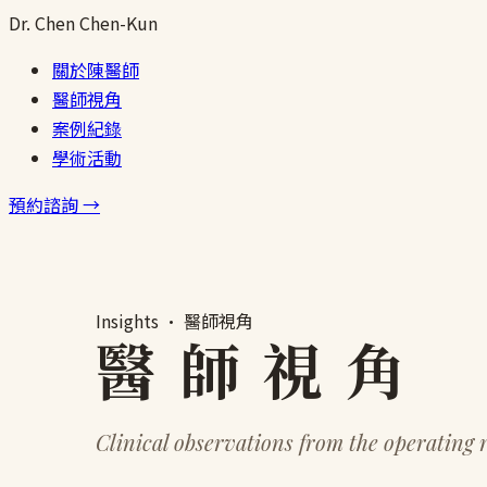
跳
Dr.
Chen
Chen-Kun
至
關於陳醫師
主
醫師視角
要
案例紀錄
內
學術活動
容
預約諮詢 →
Insights · 醫師視角
醫 師 視 角
Clinical observations from the operating 