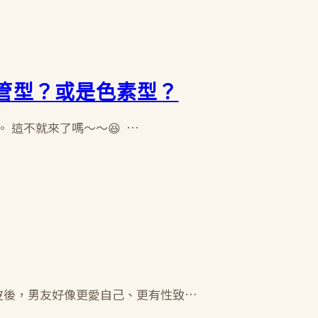
管型？或是色素型？
 這不就來了嗎～～😆 …
眼皮後，男友好像更愛自己、更有性致…