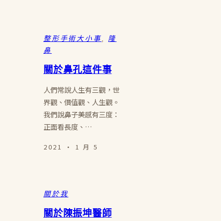
整形手術大小事
, 
隆
鼻
關於鼻孔這件事
人們常說人生有三觀，世
界觀、價值觀、人生觀。
我們說鼻子美感有三度：
正面看長度、…
2021 · 1 月 5
關於我
關於陳振坤醫師