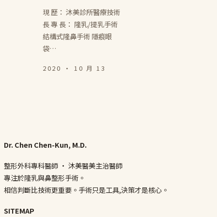
現 歷： 沐美診所醫療技術
長 專 長： 隆乳/提乳手術
結構式隆鼻手術 隱痕眼
袋…
2020 · 10 月 13
Dr. Chen Chen-Kun, M.D.
整形外科專科醫師 · 沐美醫美主治醫師
專注於隆乳與鼻整形手術。
相信判斷比技術更重要。手術只是工具,決策才是核心。
SITEMAP