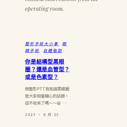
operating room.
整形手術大小事
, 
眼
睛手術
, 
自體脂肪
你是結構型黑眼
圈？還是血管型？
或是色素型？
微整形PTT我知道黑眼圈
是大家相當關心的話題。
這不就來了嗎～～😆 …
2023 · 8 月 25