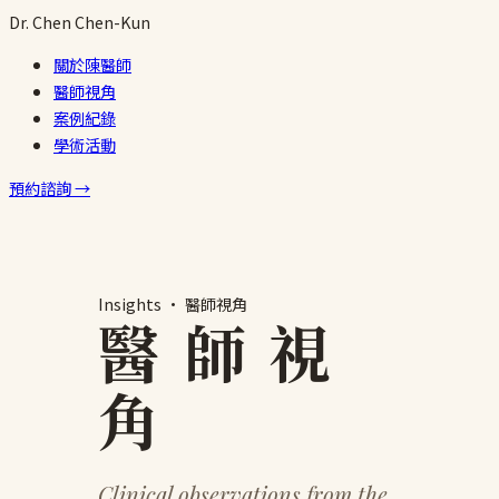
跳
Dr.
Chen
Chen-Kun
至
關於陳醫師
主
醫師視角
要
案例紀錄
內
學術活動
容
預約諮詢 →
Insights · 醫師視角
醫 師 視
角
Clinical observations from the