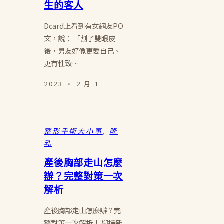
生的客人
Dcard上看到有女網友PO
文，說： 「割了雙眼皮
後，男友好像更愛自己、
更有性致…
2023 · 2 月 1
整形手術大小事
, 
隆
乳
產後胸部走山怎麼
辦？完整對策一次
解析
產後胸部走山怎麼辦？完
整對策一次解析！ 迎接新