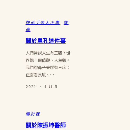
整形手術大小事
, 
隆
鼻
關於鼻孔這件事
人們常說人生有三觀，世
界觀、價值觀、人生觀。
我們說鼻子美感有三度：
正面看長度、…
2021 · 1 月 5
關於我
關於陳振坤醫師