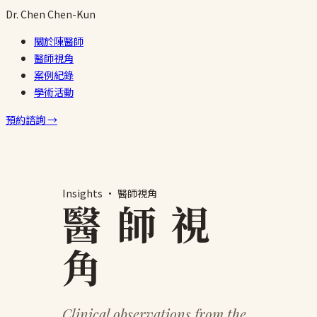
跳
Dr.
Chen
Chen-Kun
至
關於陳醫師
主
醫師視角
要
案例紀錄
內
學術活動
容
預約諮詢 →
Insights · 醫師視角
醫 師 視
角
Clinical observations from the