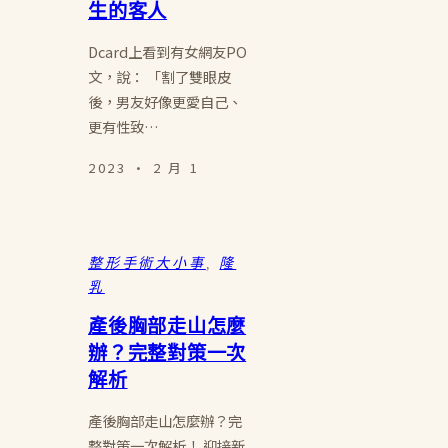
生的客人
Dcard上看到有女網友PO
文，說： 「割了雙眼皮
後，男友好像更愛自己、
更有性致…
2023 · 2 月 1
整形手術大小事
, 
隆
乳
產後胸部走山怎麼
辦？完整對策一次
解析
產後胸部走山怎麼辦？完
整對策一次解析！ 迎接新