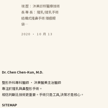
現 歷： 沐美診所醫療技術
長 專 長： 隆乳/提乳手術
結構式隆鼻手術 隱痕眼
袋…
2020 · 10 月 13
Dr. Chen Chen-Kun, M.D.
整形外科專科醫師 · 沐美醫美主治醫師
專注於隆乳與鼻整形手術。
相信判斷比技術更重要。手術只是工具,決策才是核心。
SITEMAP