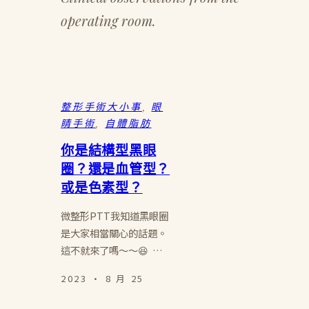
operating room.
整形手術大小事
, 
眼
睛手術
, 
自體脂肪
你是結構型黑眼
圈？還是血管型？
或是色素型？
微整形PTT我知道黑眼圈
是大家相當關心的話題。
這不就來了嗎～～😆 …
2023 · 8 月 25